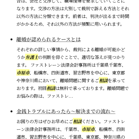
合は、会社と交渉して、職場復帰を要求していくことに
なります。交渉の方法は大別して裁判で訴える方法とそれ
以外の方法に分類できます。前者は、判決が出るまで時間
がかかるため、それ以外の方法が頻繁に用いられます。
離婚が認められるケースとは
それぞれの詳しい事情から、裁判による離婚が可能かど
うか
弁護士
の判断を仰ぐことで、適切な答えが見つかり
ます。 ファストレーン法律会計事務所は千葉県千葉市、
市原市
、船橋市、四街道市、習志野市を中心に、東京都
や神奈川県において、離婚問題に関するご
相談
を承って
おります。初回
相談
は無料で承っております。離婚問題で
お悩みの際は、ファストレ...
金銭トラブルにあったら～解決までの流れ～
お困りの方はぜひお早めにご
相談
ください。ファストレ
ーン法律会計事務所は、千葉市、
市原市
、船橋市、四街
道市、習志野市を中心に、千葉県、東京都、神奈川県の