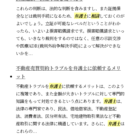
これらの判断は、法的な判断を含みますし、また証拠保
全などは裁判手続になるため、
弁護士
に
相談
しておくのが
よいでしょう。立証が可能なレベルだということがわか
ったら、いよいよ損害賠償請求です。損害賠償請求といっ
ても、いきなり裁判をするのではなく、任意の示談交渉
や医療ADR(裁判外紛争解決手続)によって解決ができな
いかを...
不動産売買契約トラブルを弁護士に依頼するメリ
ット
不動産トラブルを
弁護士
に依頼するメリットは、このよう
に複雑であり、また金額が大きいトラブルに対して専門的
知識をもって対処できるという点にあります。
弁護士
は、
法律の専門家であり、民法、借地借家法、不動産登記
法、消費者法、区分所有法、宅地建物取引業法など不動
産取引に関する法律に精通しています。さらに、
弁護士
は
これらの...