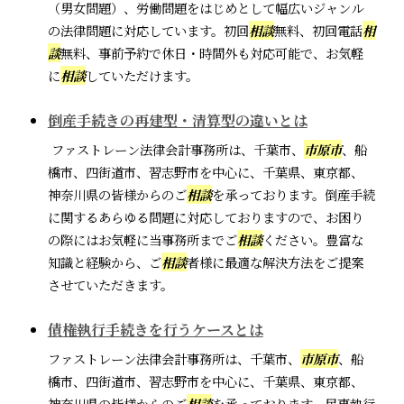
（男女問題）、労働問題をはじめとして幅広いジャンル
の法律問題に対応しています。初回
相談
無料、初回電話
相
談
無料、事前予約で休日・時間外も対応可能で、お気軽
に
相談
していただけます。
倒産手続きの再建型・清算型の違いとは
ファストレーン法律会計事務所は、千葉市、
市原市
、船
橋市、四街道市、習志野市を中心に、千葉県、東京都、
神奈川県の皆様からのご
相談
を承っております。倒産手続
に関するあらゆる問題に対応しておりますので、お困り
の際にはお気軽に当事務所までご
相談
ください。豊富な
知識と経験から、ご
相談
者様に最適な解決方法をご提案
させていただきます。
債権執行手続きを行うケースとは
ファストレーン法律会計事務所は、千葉市、
市原市
、船
橋市、四街道市、習志野市を中心に、千葉県、東京都、
神奈川県の皆様からのご
相談
を承っております。民事執行