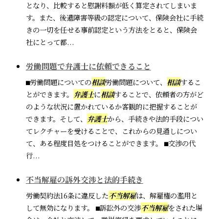
となり、比較すると慰謝料額が低く算定されてしまいま
す。また、後遺障害等級の認定について、保険会社に手続
きの一切を任せる事前認定という方法をとると、保険会
社にとって都...
労働問題で弁護士に依頼できること
⬛︎労働問題についての
相談
労働問題について、
相談
するこ
とができます。
弁護士
に
相談
することで、依頼者の方がど
のような状況に置かれているか客観的に把握することが
できます。そして、
弁護士
から、手続きや法的手段につい
てレクチャーを受けることで、これからの見通しについ
て、ある程度目処をつけることができます。 ⬛︎交渉の代
行...
不当解雇の訴外交渉と法的手続き
労働契約法16条に違反した
不当解雇
は、解雇権の濫用と
して無効になります。 ⬛︎訴訟外の交渉
不当解雇
をされた場