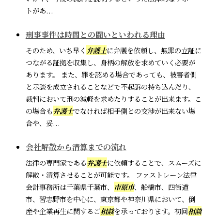
トがあ...
刑事事件は時間との闘いといわれる理由
そのため、いち早く
弁護士
に弁護を依頼し、無罪の立証に
つながる証拠を収集し、身柄の解放を求めていく必要が
あります。 また、罪を認める場合であっても、被害者側
と示談を成立されることなどで不起訴の持ち込んだり、
裁判において刑の減軽を求めたりすることが出来ます。こ
の場合も
弁護士
でなければ相手側との交渉が出来ない場
合や、妥...
会社解散から清算までの流れ
法律の専門家である
弁護士
に依頼することで、スムーズに
解散・清算させることが可能です。 ファストレーン法律
会計事務所は千葉県千葉市、
市原市
、船橋市、四街道
市、習志野市を中心に、東京都や神奈川県において、倒
産や企業再生に関するご
相談
を承っております。初回
相談