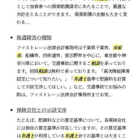
として加害者への損害賠償請求にあたることで、最適な
対応をとることができます。 損害賠償の金額も大きく変
わる...
後遺障害の種類
ファストレーン法律会計事務所は千葉県千葉市、
市原
市
、船橋市、四街道市、習志野市を中心に、東京都や神
奈川県において、交通事故に関するご
相談
を承っており
ます。初回
相談
は無料で承っております。「高次機能障害
認定について知りたい。」「
弁護士
基準で慰謝料を計算
して示談交渉してほしい。」など、交通事故でお悩みの
際は、ファストレーン法律会計事務所までお気...
保険会社との示談交渉
たとえば、慰謝料などの算定基準について、各保険会社
には独自の算定基準が存在していますが、その算定基準
は
弁護士
が利用している
弁護士
会での基準とは大きくこ