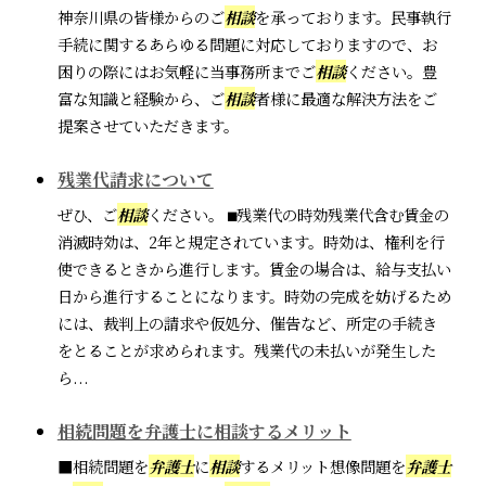
神奈川県の皆様からのご
相談
を承っております。民事執行
手続に関するあらゆる問題に対応しておりますので、お
困りの際にはお気軽に当事務所までご
相談
ください。豊
富な知識と経験から、ご
相談
者様に最適な解決方法をご
提案させていただきます。
残業代請求について
ぜひ、ご
相談
ください。 ⬛︎残業代の時効残業代含む賃金の
消滅時効は、2年と規定されています。時効は、権利を行
使できるときから進行します。賃金の場合は、給与支払い
日から進行することになります。時効の完成を妨げるため
には、裁判上の請求や仮処分、催告など、所定の手続き
をとることが求められます。残業代の未払いが発生した
ら...
相続問題を弁護士に相談するメリット
■相続問題を
弁護士
に
相談
するメリット想像問題を
弁護士