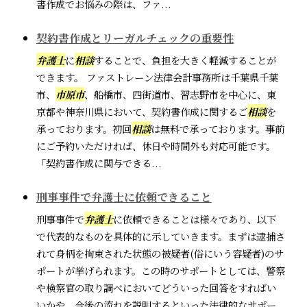
書作成でお悩みの際は、ファ...
契約書作成とリーガルチェックの重要性
弁護士
に
相談
することで、負担を大きく軽減することが
できます。 ファストレーン法律会計事務所は千葉県千葉
市、
市原市
、船橋市、四街道市、習志野市を中心に、東
京都や神奈川県において、契約書作成に関するご
相談
を
承っております。初回
相談
は無料で承っております。事前
にご予約いただければ、休日や時間外も対応可能です。
「契約書作成に関与できる...
刑事事件で弁護士に依頼できること
刑事事件で
弁護士
に依頼できることは様々であり、以下
で代表的なものを具体的に示していきます。まずは逮捕さ
れて身柄を拘束された状態の被疑者(俗にいう容疑者)のサ
ポートが挙げられます。この時のサポートとしては、警察
や検察官の取り調べにおいてどういった回答をすればい
いかや、今後の流れを説明するといった法律的なサポー