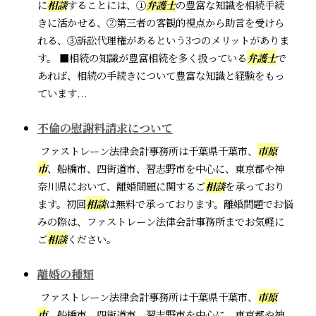
に
相談
することには、①
弁護士
の豊富な知識を相続手続
きに活かせる、②第三者の客観的視点から助言を受けら
れる、③訴訟代理権があるという3つのメリットがありま
す。 ■相続の知識が豊富相続を多く扱っている
弁護士
で
あれば、相続の手続きについて豊富な知識と経験をもっ
ています...
不倫の慰謝料請求について
ファストレーン法律会計事務所は千葉県千葉市、
市原
市
、船橋市、四街道市、習志野市を中心に、東京都や神
奈川県において、離婚問題に関するご
相談
を承っており
ます。初回
相談
は無料で承っております。離婚問題でお悩
みの際は、ファストレーン法律会計事務所までお気軽に
ご
相談
ください。
離婚の種類
ファストレーン法律会計事務所は千葉県千葉市、
市原
市
、船橋市、四街道市、習志野市を中心に、東京都や神