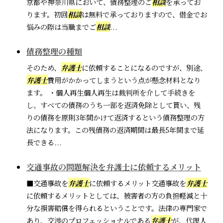
京都や神奈川県において、債務整理のご
相談
を承ってお
ります。初回
相談
は無料で承っておりますので、借金でお
悩みの際は当職までご
相談
...
債務整理の種類
そのため、
弁護士
に依頼することになるのですが、別途、
弁護士
費用がかかってしまうという点が懸念材料となり
ます。 ・個人再生個人再生は裁判所を介して手続きを
し、すべての債務のうち一部を返済免除として貰い、残
りの債務を原則3年間かけて返済するという債務整理の方
法になります。この残債務の返済期間は最長5年間まで延
長できる...
交通事故の問題解決を弁護士に依頼するメリット
■交通事故を
弁護士
に依頼するメリット交通事故を
弁護士
に依頼するメリットとしては、被害者の方の負担軽減と十
分な損害賠償を得られるということです。法律の専門家で
あり、交渉のプロフェッショナルである
弁護士
が、代理人