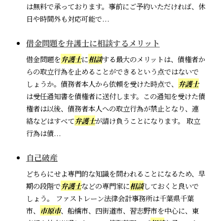
は無料で承っております。事前にご予約いただければ、休
日や時間外も対応可能で...
借金問題を弁護士に相談するメリット
借金問題を
弁護士
に
相談
する最大のメリットは、債権者か
らの取立行為を止めることができるという点ではないで
しょうか。債務者本人から依頼を受けた時点で、
弁護士
は受任通知書を債権者に送付します。この通知を受けた債
権者は以後、債務者本人への取立行為が禁止となり、連
絡などはすべて
弁護士
が請け負うことになります。 取立
行為は債...
自己破産
どちらにせよ専門的な知識を問われることになるため、早
期の段階で
弁護士
などの専門家に
相談
しておくと良いで
しょう。 ファストレーン法律会計事務所は千葉県千葉
市、
市原市
、船橋市、四街道市、習志野市を中心に、東