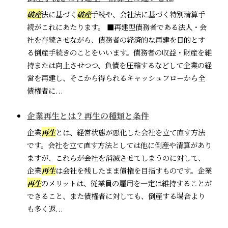
破産
法に基づく
破産
手続や、会社法に基づく特別清算手
続がこれにあたります。 ■再建型債務者である法人・会
社を存続させながら、債務者の経済的な再建を目的とす
る倒産手続きのことをいいます。債務者の収益・財産を維
持または向上させつつ、負債を圧縮するなどして企業の経
営を再建し、そこから得られるキャッシュフローから全
債権者に...
企業再生とは？再生の種類と条件
企業
再生
とは、経営状態が悪化した会社を立て直す方法
です。会社を立て直す方法としては他に倒産や清算があり
ますが、これらが会社を消滅させてしまうのに対して、
企業
再生
は会社を残したまま債権を目指すものです。企業
再生
のメリットは、従業員の雇用を一定は維持することが
できること、また債権者に対しても、倒産する場合より
も多く返...