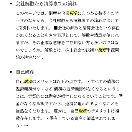
会社解散から清算までの流れ
このページでは、倒産や企業
再生
にまつわる数多くのテ
ーマのなかから、会社解散から清算までの流れについて
ご説明いたします。 ■会社の解散と清算会社という存在
が無くなることをさす表現として、解散や清算が使われ
ますが、その正確な意味をご存知ない方も多いのではな
いでしょうか。解散とは、株主総会の決議や
破産
手続開
始の決定など...
自己破産
自己
破産
のメリットは以下の点です。 ・すべての債務の
返済義務がなくなる 債務の返済義務がなくなるというこ
とは、実質的には借金が帳消しになるということです。借
金がなくなる訳ですから、返済に追われるようなことも
当然なくなります。 反対に、自己
破産
のデメリットは複
数存在します。 ・保有している資産が清算されてしま
う・一...