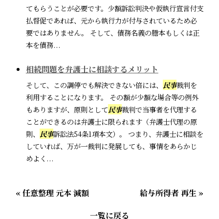
てもらうことが必要です。少額訴訟判決や仮執行宣言付支
払督促であれば、元から執行力が付与されているため必
要ではありません。 そして、債務名義の謄本もしくは正
本を債務...
相続問題を弁護士に相談するメリット
そして、この調停でも解決できない倍には、
民事
裁判を
利用することになります。 その額が少額な場合等の例外
もありますが、原則として
民事
裁判で当事者を代理する
ことができるのは弁護士に限られます（弁護士代理の原
則、
民事
訴訟法54条1項本文）。 つまり、弁護士に相談を
していれば、万が一裁判に発展しても、事情をあらかじ
めよく...
« 任意整理 元本 減額
給与所得者 再生 »
一覧に戻る