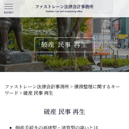
破産 民事 再生
ファストレーン法律会計事務所
>
債務整理に関するキー
ワード
>
破産 民事 再生
破産 民事 再生
倒産手続きの再建型・清算型の違いとは