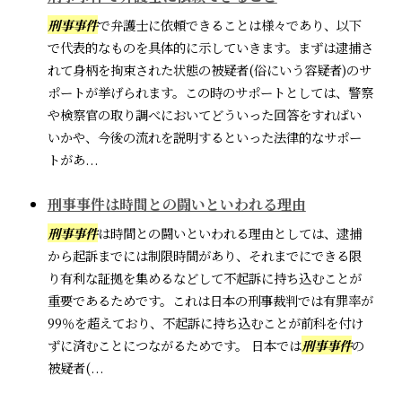
刑事事件
で弁護士に依頼できることは様々であり、以下
で代表的なものを具体的に示していきます。まずは逮捕さ
れて身柄を拘束された状態の被疑者(俗にいう容疑者)のサ
ポートが挙げられます。この時のサポートとしては、警察
や検察官の取り調べにおいてどういった回答をすればい
いかや、今後の流れを説明するといった法律的なサポー
トがあ...
刑事事件は時間との闘いといわれる理由
刑事事件
は時間との闘いといわれる理由としては、逮捕
から起訴までには制限時間があり、それまでにできる限
り有利な証拠を集めるなどして不起訴に持ち込むことが
重要であるためです。これは日本の刑事裁判では有罪率が
99％を超えており、不起訴に持ち込むことが前科を付け
ずに済むことにつながるためです。 日本では
刑事事件
の
被疑者(...