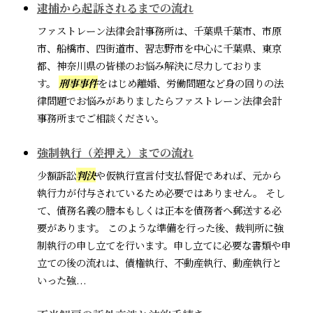
逮捕から起訴されるまでの流れ
ファストレーン法律会計事務所は、千葉県千葉市、市原
市、船橋市、四街道市、習志野市を中心に千葉県、東京
都、神奈川県の皆様のお悩み解決に尽力しておりま
す。
刑事事件
をはじめ離婚、労働問題など身の回りの法
律問題でお悩みがありましたらファストレーン法律会計
事務所までご相談ください。
強制執行（差押え）までの流れ
少額訴訟
判決
や仮執行宣言付支払督促であれば、元から
執行力が付与されているため必要ではありません。 そし
て、債務名義の謄本もしくは正本を債務者へ郵送する必
要があります。 このような準備を行った後、裁判所に強
制執行の申し立てを行います。申し立てに必要な書類や申
立ての後の流れは、債権執行、不動産執行、動産執行と
いった強...