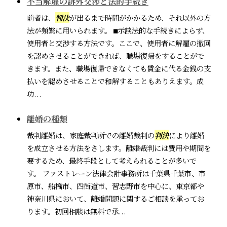
不当解雇の訴外交渉と法的手続き
前者は、
判決
が出るまで時間がかかるため、それ以外の方
法が頻繁に用いられます。 ⬛︎示談法的な手続きによらず、
使用者と交渉する方法です。ここで、使用者に解雇の撤回
を認めさせることができれば、職場復帰をすることがで
きます。また、職場復帰できなくても賃金に代る金銭の支
払いを認めさせることで和解することもありえます。成
功...
離婚の種類
裁判離婚は、家庭裁判所での離婚裁判の
判決
により離婚
を成立させる方法をさします。離婚裁判には費用や期間を
要するため、最終手段として考えられることが多いで
す。 ファストレーン法律会計事務所は千葉県千葉市、市
原市、船橋市、四街道市、習志野市を中心に、東京都や
神奈川県において、離婚問題に関するご相談を承ってお
ります。初回相談は無料で承...