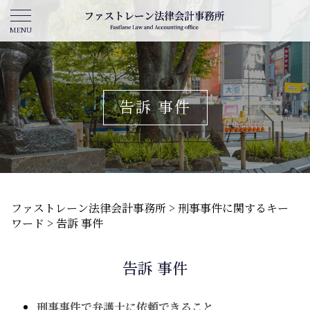
告訴 事件
ファストレーン法律会計事務所
>
刑事事件に関するキー
ワード
>
告訴 事件
告訴 事件
刑事事件で弁護士に依頼できること