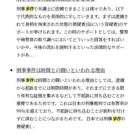
刑事
事件
で弁護士に依頼できることは様々であり、以下
で代表的なものを具体的に示していきます。まずは逮捕さ
れて身柄を拘束された状態の被疑者(俗にいう容疑者)のサ
ポートが挙げられます。この時のサポートとしては、警察
や検察官の取り調べにおいてどういった回答をすればい
いかや、今後の流れを説明するといった法律的なサポー
トがあ...
刑事事件は時間との闘いといわれる理由
刑事
事件
は時間との闘いといわれる理由としては、逮捕
から起訴までには制限時間があり、それまでにできる限
り有利な証拠を集めるなどして不起訴に持ち込むことが
重要であるためです。これは日本の刑事裁判では有罪率が
99％を超えており、不起訴に持ち込むことが前科を付け
ずに済むことにつながるためです。 日本では刑事
事件
の
被疑者(...