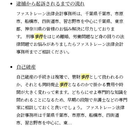
逮捕から起訴されるまでの流れ
ファストレーン法律会計事務所は、千葉県千葉市、市原
市、船橋市、四街道市、習志野市を中心に千葉県、東京
都、神奈川県の皆様のお悩み解決に尽力しておりま
す。 刑事
事件
をはじめ離婚、労働問題など身の回りの法
律問題でお悩みがありましたらファストレーン法律会計
事務所までご相談ください。
自己破産
自己破産の手続きは複雑で、管財
事件
として扱われるの
か、それとも同時廃止
事件
となるのかで掛かる費用や時
間が大きく変わって来ます。どちらにせよ専門的な知識を
問われることになるため、早期の段階で弁護士などの専門
家に相談しておくと良いでしょう。 ファストレーン法律
会計事務所は千葉県千葉市、市原市、船橋市、四街道
市、習志野市を中心に、東...