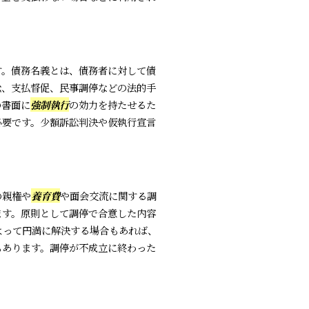
す。債務名義とは、債務者に対して債
訟、支払督促、民事調停などの法的手
の書面に
強制執行
の効力を持たせるた
必要です。少額訴訟判決や仮執行宣言
の親権や
養育費
や面会交流に関する調
ます。原則として調停で合意した内容
よって円満に解決する場合もあれば、
もあります。調停が不成立に終わった