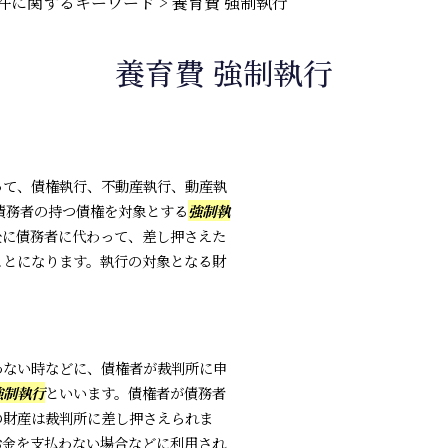
件に関するキーワード
>
養育費 強制執行
養育費 強制執行
って、債権執行、不動産執行、動産執
債務者の持つ債権を対象とする
強制執
後に債務者に代わって、差し押さえた
ことになります。執行の対象となる財
わない時などに、債権者が裁判所に申
強制執行
といいます。債権者が債務者
の財産は裁判所に差し押さえられま
お金を支払わない場合などに利用され