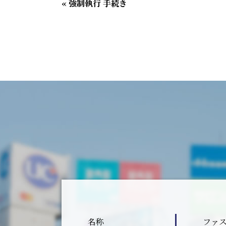
« 強制執行 手続き
名称
ファ