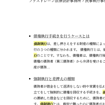
ファストレーン法律会計事務所
>
民事執行事
債権執行手続きを行うケースとは
強制執行
は、差し押さえをする財産の種類によ
行の３つの種類に分かれます。 債権執行とは、
行
のことです。すなわち、債権者は、債権執行
債権の債務者（第三債務者）から弁済を受ける
産が債務...
強制執行と差押えの種類
債務者が借金をして返済をしない時や家賃を払
立てをして強制的に債権を回収する手続きを、
の滞納した借金などを回収するために、債務者
す。
強制執行
とは、裁判で勝ったのに債務者が