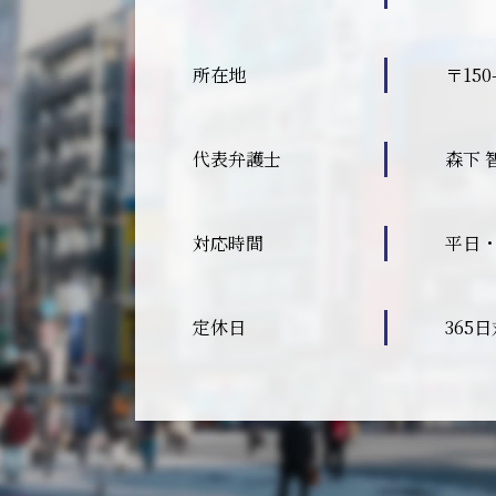
所在地
〒15
代表弁護士
森下 
対応時間
平日・
定休日
365