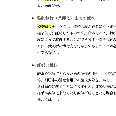
る、最後の手...
強制執行（差押え）までの流れ
強制執行
を行うには、債務名義が必要になりま
権を公的に証明したものです。具体的には、訴
段によって取得することができます。債務名義
めに、裁判所に執行文を付与してもらうことが
付支払督促...
離婚の種類
離婚を認めてもらうための調停のほか、子ども
停、別居中の婚姻費用分担請求調停などがあり
を離婚後に覆すことはできません。離婚調停に
相手が調停に来なくなり調停不成立となる場合
場合には、...