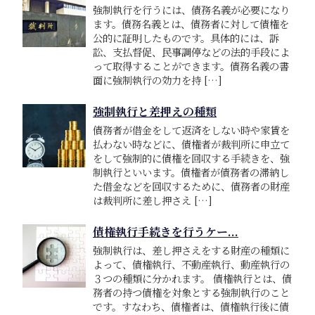
強制執行を行うには、債務名義が必要になり
ます。債務名義とは、債務者に対して債権を
公的に証明したものです。具体的には、訴
訟、支払督促、民事調停などの法的手段によ
って取得することができます。債務名義の書
面に強制執行の効力を持 […]
強制執行と差押えの種類
債務者が借金をして返済をしない時や家賃を
払わない時などに、債権者が裁判所に申立て
をして強制的に債権を回収する手続きを、強
制執行といいます。債権者が債務者の滞納し
た借金などを回収するために、債務者の財産
は裁判所に差し押さえ […]
債権執行手続きを行うケー...
強制執行は、差し押さえをする財産の種類に
よって、債権執行、不動産執行、動産執行の
３つの種類に分かれます。 債権執行とは、債
務者の持つ債権を対象とする強制執行のこと
です。すなわち、債権者は、債権執行後に債