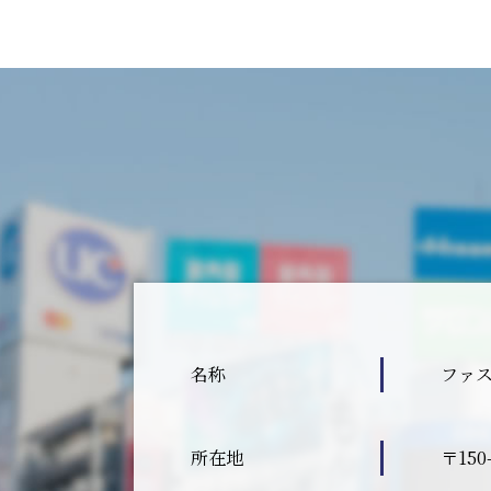
名称
ファ
所在地
〒15