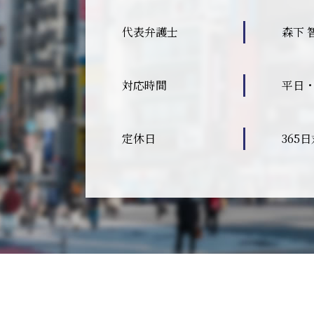
代表弁護士
森下 
対応時間
平日・
定休日
365