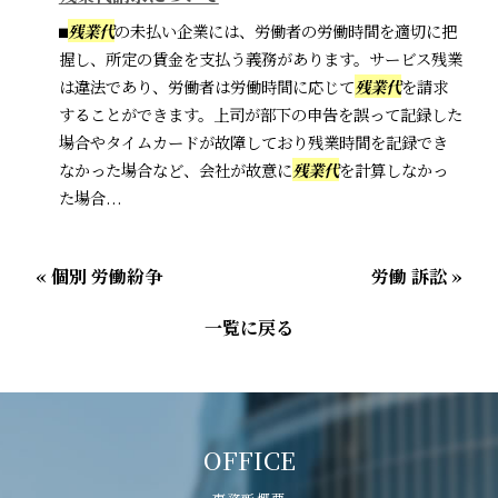
⬛︎
残業代
の未払い企業には、労働者の労働時間を適切に把
握し、所定の賃金を支払う義務があります。サービス残業
は違法であり、労働者は労働時間に応じて
残業代
を請求
することができます。上司が部下の申告を誤って記録した
場合やタイムカードが故障しており残業時間を記録でき
なかった場合など、会社が故意に
残業代
を計算しなかっ
た場合...
« 個別 労働紛争
労働 訴訟 »
一覧に戻る
OFFICE